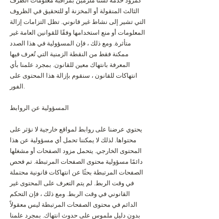
كمزود خدمة لسنا ملزمين بمراقبة معلومات الطرف
الثالث المنقولة أو المخزنة أو للتحقيق في الظروف
التي تشير إلى نشاط غير قانوني. تظل التزامات إزالة
المعلومات أو منع استخدامها وفقًا للقوانين العامة غير
متأثرة. ومع ذلك ، فإن المسؤولية في هذا الصدد
ممكنة فقط من النقطة الزمنية التي تُعرف فيها
المعرفة بانتهاك معين للقانون. بمجرد علمنا بأي
انتهاكات للقانون ، سنقوم بإزالة هذا المحتوى على
الفور.
المسؤولية عن الروابط
يحتوي عرضنا على روابط لمواقع خارجية لا نؤثر على
محتواها. لذلك لا يمكننا تحمل أي مسؤولية عن هذا
المحتوى الخارجي. يتحمل مزود الصفحات أو مشغلها
دائمًا مسؤولية محتوى الصفحات المرتبطة. تم فحص
الصفحات المرتبطة بحثًا عن انتهاكات قانونية محتملة
في وقت الربط. لم يتم التعرف على المحتوى غير
القانوني في وقت الربط. ومع ذلك ، فإن التحكم
الدائم في محتوى الصفحات المرتبطة ليس معقولاً
بدون دليل ملموس على حدوث انتهاك. بمجرد علمنا