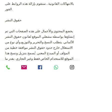
بالانتهاكات القانونية ، سنقوم بإزالة هذه الروابط على
الفور.
حقوق النشر
يخضع المحتوى والأعمال على هذه الصفحات التي تم
إنشاؤها بواسطة مشغلي الموقع لقانون حقوق النشر
الألماني. يتطلب النسخ والتحرير والتوزيع وأي نوع من
الاستغلال خارج حدود حقوق النشر موافقة خطية من
المؤلف أو المبدع المعني. يُسمح بتنزيل ونسخ هذا
الموقع للاستخدام الخاص فقط وغير التجاري. بقدر ما
لم يتم إنشاء المحتوى على هذا الموقع من قبل
المشغل ، يتم مراعاة حقوق التأليف والنشر لأطراف
ثالثة. على وجه الخصوص ، يتم وضع علامة على
محتويات الأطراف الثالثة على هذا النحو. إذا علمت مع
ذلك بانتهاك حقوق الطبع والنشر ، فإننا نطلب منك
إبلاغنا وفقًا لذلك. بمجرد علمنا بالانتهاكات القانونية ،
سنقوم بإزالة هذا المحتوى على الفور.
الإجمالية